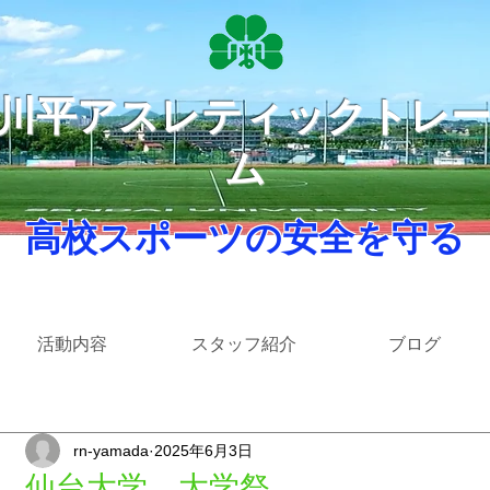
​川平アスレティックトレ
ム
​ 高校スポーツの安全を守る ​
活動内容
スタッフ紹介
ブログ
rn-yamada
2025年6月3日
仙台大学 大学祭