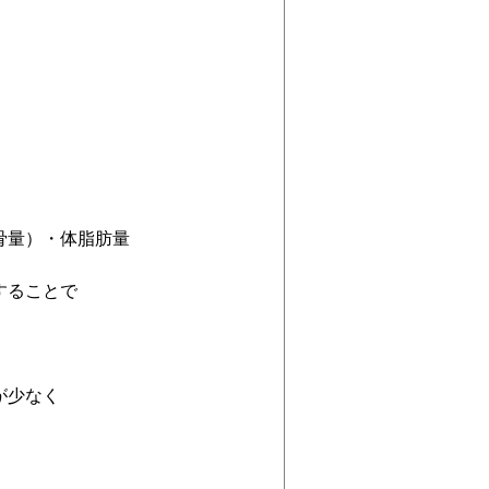
骨量）・体脂肪量
することで
が少なく