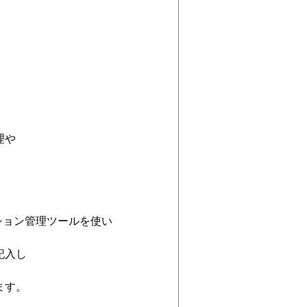
理や
ィション管理ツールを使い
記入し
ます。