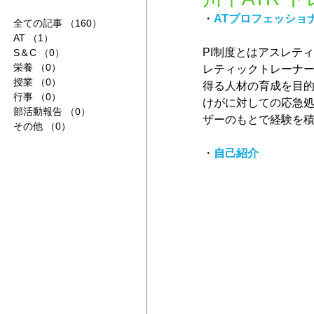
・
ATプロフェッショ
全ての記事
（160）
160件の記事
AT
（1）
1件の記事
PI制度とはアスレテ
S＆C
（0）
0件の記事
栄養
（0）
0件の記事
レティックトレーナー(
授業
（0）
0件の記事
得る人材の育成を目的
行事
（0）
0件の記事
けがに対しての応急
部活動報告
（0）
0件の記事
ザーのもとで経験を
その他
（0）
0件の記事
・
自己紹介