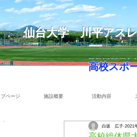
仙台大学
​川平アス
​ 高校スポ
ップページ
施設概要
活動内容
白坂 広子
2021
​カテゴリー
高校総体県