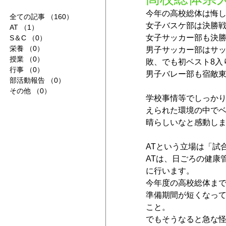
今年の高校総体は悔
全ての記事
（160）
160件の記事
女子バスケ部は決勝
AT
（1）
1件の記事
女子サッカー部も決勝
S＆C
（0）
0件の記事
栄養
（0）
0件の記事
男子サッカー部はサッ
授業
（0）
0件の記事
敗、でも初ベスト8入
行事
（0）
0件の記事
男子バレー部も宿敵東
部活動報告
（0）
0件の記事
その他
（0）
0件の記事
学校事情等でしっか
えられた環境の中でベ
晴らしいなと感動し
ATという立場は「試
ATは、日ごろの健康
に行います。
今年度の高校総体ま
準備期間が短くなっ
こと。
でもそうなると急な