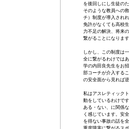
を後回しにし生徒の
そのような教員への
チ）制度が導入され
免許がなくても高校
力不足の解決、将来
繋がることになりま
しかし、この制度は
全に繋がるわけでは
学の内田良先生をお
部コーチが介入する
の安全面から見れば
私はアスレティック
動をしているわけで
ある・ない、に関係
く感じています。安
を得ない事故の話を
重度障害に繋がるス