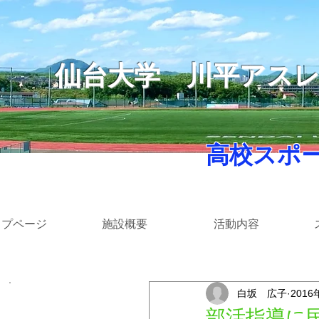
仙台大学
​川平アス
​ 高校スポ
ップページ
施設概要
活動内容
白坂 広子
2016
​カテゴリー
部活指導に