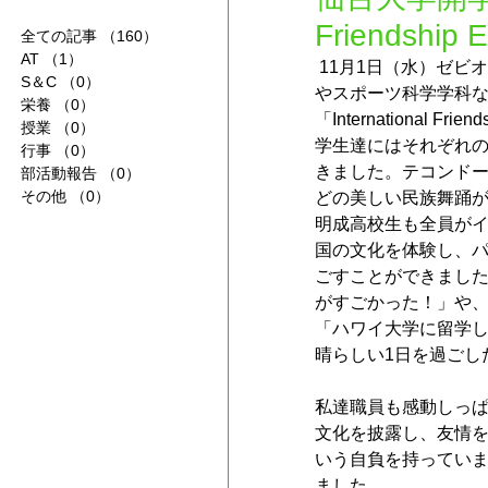
Friendship 
全ての記事
（160）
160件の記事
AT
（1）
1件の記事
 11月1日（水）ゼビオアリーナにて世界19カ国にある仙台大学と交流する体育大学
S＆C
（0）
0件の記事
やスポーツ科学学科な
栄養
（0）
0件の記事
「International 
授業
（0）
0件の記事
学生達にはそれぞれ
行事
（0）
0件の記事
きました。テコンド
部活動報告
（0）
0件の記事
その他
（0）
0件の記事
どの美しい民族舞踊
明成高校生も全員が
国の文化を体験し、パ
ごすことができまし
がすごかった！」や
「ハワイ大学に留学
晴らしい1日を過ごし
私達職員も感動しっ
文化を披露し、友情
いう自負を持ってい
ました。