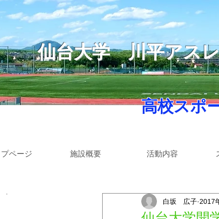
仙台大学
​川平アス
​ 高校スポ
ップページ
施設概要
活動内容
白坂 広子
2017
​カテゴリー
仙台大学開学50