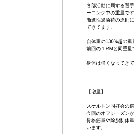
各部活動に属する選
ーニング中の重量で
漸進性過負荷の原則
てきてます。
自体重の130%超の
前回の１RMと同重量
身体は強くなってき
ｰｰｰｰｰｰｰｰｰｰｰｰｰｰｰｰｰｰｰ
ｰｰｰｰｰｰｰｰｰｰｰｰｰｰ
【増量】
スケルトン同好会の
今回のオフシーズン
骨格筋量や除脂肪体
います。