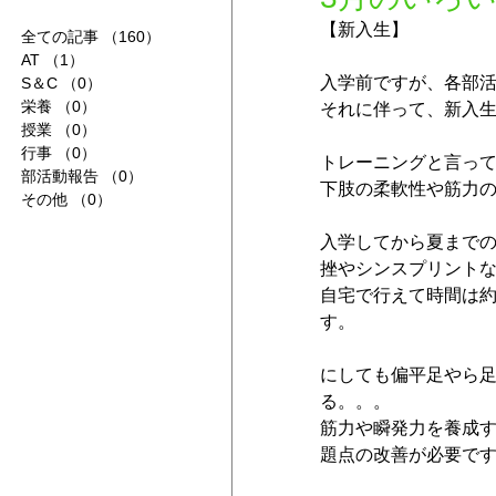
【新入生】
全ての記事
（160）
160件の記事
AT
（1）
1件の記事
入学前ですが、各部活
S＆C
（0）
0件の記事
栄養
（0）
0件の記事
それに伴って、新入
授業
（0）
0件の記事
行事
（0）
0件の記事
トレーニングと言っ
部活動報告
（0）
0件の記事
下肢の柔軟性や筋力
その他
（0）
0件の記事
入学してから夏まで
挫やシンスプリント
自宅で行えて時間は約
す。
にしても偏平足やら
る。。。
筋力や瞬発力を養成す
題点の改善が必要で