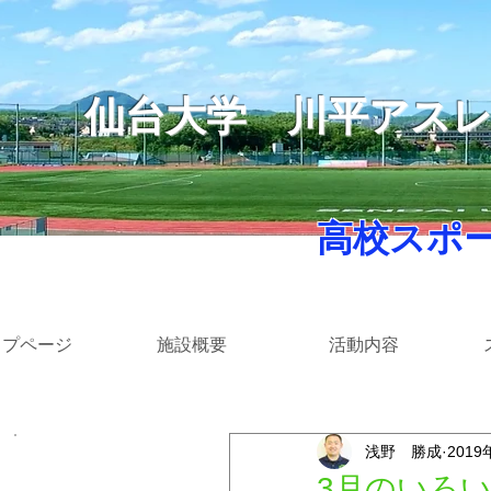
仙台大学
​川平アス
​ 高校スポ
ップページ
施設概要
活動内容
浅野 勝成
2019
​カテゴリー
3月のいろ