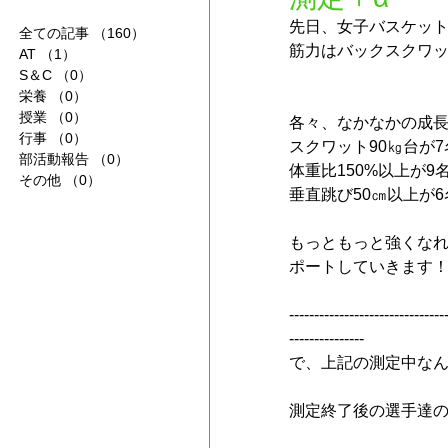
先日、女子バスケッ
全ての記事
（160）
160件の記事
筋力はバックスクワッ
AT
（1）
1件の記事
S＆C
（0）
0件の記事
栄養
（0）
0件の記事
授業
（0）
0件の記事
各々、なかなかの成
行事
（0）
0件の記事
スクワット90㎏台が
部活動報告
（0）
0件の記事
体重比150%以上が9
その他
（0）
0件の記事
垂直跳び50㎝以上が6
もっともっと強くな
ポートしていきます
-------------------------------
---------------
で、上記の測定中な
測定終了後の選手達