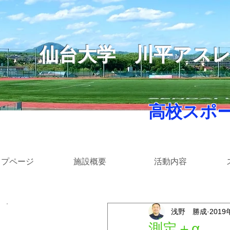
仙台大学
​川平アス
​ 高校スポ
ップページ
施設概要
活動内容
浅野 勝成
2019
​カテゴリー
測定＋α