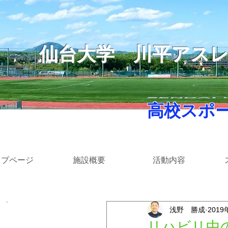
仙台大学
​川平アス
​ 高校スポ
ップページ
施設概要
活動内容
浅野 勝成
2019
​カテゴリー
リハビリ中