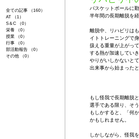
バスケットボールに
全ての記事
（160）
160件の記事
半年間の長期離脱を
AT
（1）
1件の記事
S＆C
（0）
0件の記事
栄養
（0）
0件の記事
離脱中、リハビリは
授業
（0）
0件の記事
イトトレーニングで
行事
（0）
0件の記事
扱える重量が上がっ
部活動報告
（0）
0件の記事
する熱が加速してい
その他
（0）
0件の記事
やりがいしかないと
出来事から始まった
もし怪我で長期離脱
選手である限り、そ
もしかすると、「何
かもしれません。
しかしながら、怪我