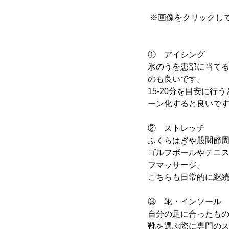
 ※画像をクリックし
①　アイシング
氷のうを患部に当て
のも良いです。
15-20分を目安に
ーン化すると良いで
②　ストレッチ
ふくらはぎや股関節
ゴルフボールやテニ
フマッサージ。
こちらも日常的に継
③　靴・インソール
自分の足に合ったも
靴を選ぶ際に専門の