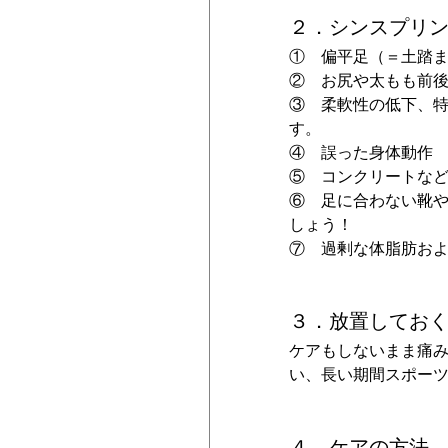
２．シンスプリ
①　偏平足（＝土踏
②　お尻や太もも前
③　柔軟性の低下、
す。
④　誤った身体動作
⑤　コンクリートな
⑥　足に合わない靴
しょう！
⑦　過剰な体脂肪お
３．放置してお
ケアもしないまま痛
い、長い期間スポー
４．ケアの方法