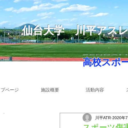
仙台大学
​川平アス
​ 高校スポ
ップページ
施設概要
活動内容
川平ATR
2020年
​カテゴリー
スポーツ傷害