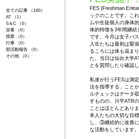
FES (Freshman 
全ての記事
（160）
160件の記事
ックのことです。これ
AT
（1）
1件の記事
ムや生徒個人の身体
S＆C
（0）
0件の記事
体的特徴を3年間継続
栄養
（0）
0件の記事
授業
（0）
0件の記事
です。今月は女子バス
行事
（0）
0件の記事
入生たちは最初は緊
部活動報告
（0）
0件の記事
るころには体も温ま
その他
（0）
0件の記事
た。当日は仙台大学A
とを質問したり確認
私達が行うFESは測
法を指導する」こと
ルチェックはデータ
すものの、川平ATR
ことはほとんどあり
本人たちの大切な目
し、③継続的に改善に
な活動をしています