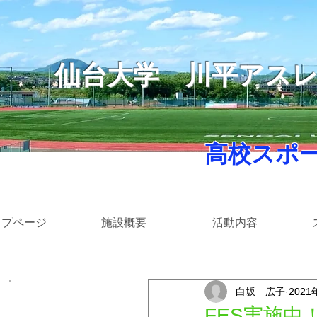
仙台大学
​川平アス
​ 高校スポ
ップページ
施設概要
活動内容
白坂 広子
2021
​カテゴリー
FES実施中