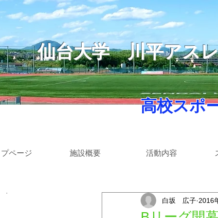
仙台大学
​川平アス
​ 高校スポ
ップページ
施設概要
活動内容
白坂 広子
2016
​カテゴリー
Bリーグ開