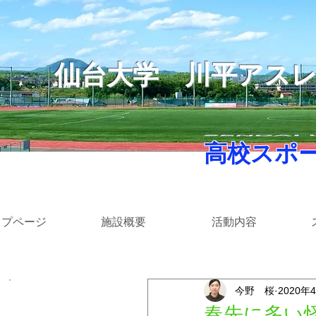
仙台大学
​川平アス
​ 高校スポ
ップページ
施設概要
活動内容
今野 桜
2020年
​カテゴリー
春先に多い