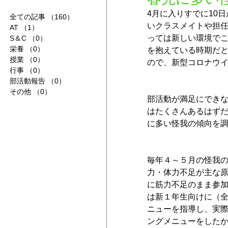
4月に入りすでに10
全ての記事
（160）
160件の記事
いクラスメイトや担
AT
（1）
1件の記事
っては新しい環境でこ
S＆C
（0）
0件の記事
栄養
（0）
0件の記事
を抱えている時期だ
授業
（0）
0件の記事
ので、新型コロナウ
行事
（0）
0件の記事
部活動報告
（0）
0件の記事
その他
（0）
0件の記事
部活動が満足にできな
はたくさんあるはず
に多い怪我の傾向を
毎年４～５月の怪我の
力・体力不足が主な
に筋力不足のまま参加
は新１年生向けに（全
ニューを指導し、実
ングメニューをした