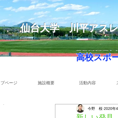
仙台大学
​川平アス
​ 高校スポ
ップページ
施設概要
活動内容
今野 桜
2020年
​カテゴリー
新しい発見