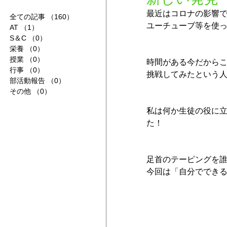
最近はコロナの影響
全ての記事
（160）
160件の記事
ユーチューブ等を使
AT
（1）
1件の記事
S＆C
（0）
0件の記事
栄養
（0）
0件の記事
授業
（0）
0件の記事
時間がある今だから
行事
（0）
0件の記事
挑戦してみたという
部活動報告
（0）
0件の記事
その他
（0）
0件の記事
私は何か生徒の役に
た！
足首のテーピングを
今回は「自分ででき