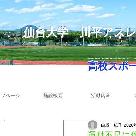
仙台大学
​川平アス
​ 高校スポ
ップページ
施設概要
活動内容
白坂 広子
2020
​カテゴリー
運動不足に伴