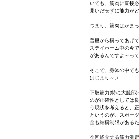
いても、筋肉に直接
見いだせずに能力が
つまり、筋肉はかま
普段から構ってあげ
ステイホーム中の今
があるんですよ～っ
そこで、身体の中で
はじまり～♫
下肢筋力(特に大腿部
のが正確性としては
う現状を考えると、
というのが、スポー
金も結構制限がある
今回紹介する筋力測