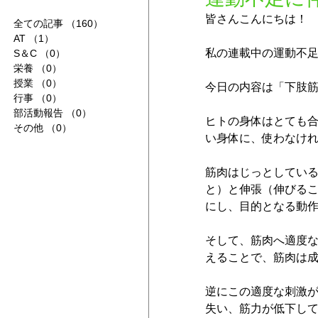
皆さんこんにちは！
全ての記事
（160）
160件の記事
AT
（1）
1件の記事
私の連載中の運動不
S＆C
（0）
0件の記事
栄養
（0）
0件の記事
授業
（0）
0件の記事
今日の内容は「下肢
行事
（0）
0件の記事
部活動報告
（0）
0件の記事
ヒトの身体はとても
その他
（0）
0件の記事
い身体に、使わなけ
筋肉はじっとしてい
と）と伸張（伸びる
にし、目的となる動
そして、筋肉へ適度
えることで、筋肉は
逆にこの適度な刺激
失い、筋力が低下し