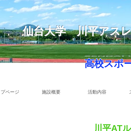
仙台大学
​川平アス
​ 高校スポ
ップページ
施設概要
活動内容
川平AT