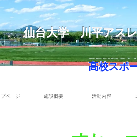
仙台大学
​川平アス
​ 高校スポ
ップページ
施設概要
活動内容