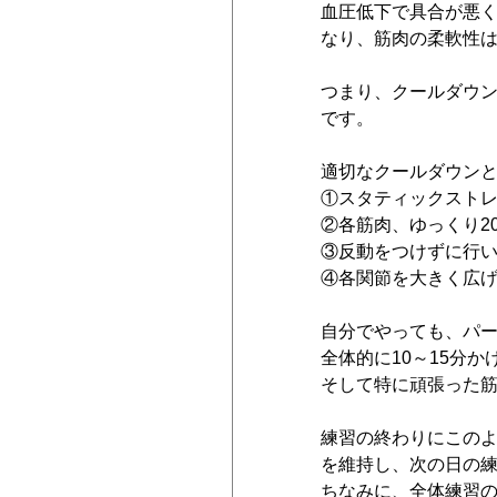
血圧低下で具合が悪
なり、筋肉の柔軟性
つまり、クールダウ
です。
適切なクールダウン
①スタティックスト
②各筋肉、ゆっくり2
③反動をつけずに行
④各関節を大きく広
自分でやっても、パ
全体的に10～15分
そして特に頑張った
練習の終わりにこの
を維持し、次の日の
ちなみに、全体練習