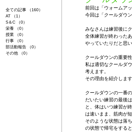
前回は「ウォームア
全ての記事
（160）
160件の記事
今回は「クールダウ
AT
（1）
1件の記事
S＆C
（0）
0件の記事
栄養
（0）
0件の記事
みなさんは練習後に
授業
（0）
0件の記事
全体練習が終わった
行事
（0）
0件の記事
やっていたりだと思
部活動報告
（0）
0件の記事
その他
（0）
0件の記事
クールダウンの重要
私は適切なクールダ
考えます。
その理由を紹介しま
クールダウンの一番
だいたい練習の最後
と、体はいつ練習が
は速いまま、筋肉が
そのような状態は落
の状態で帰宅をする