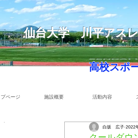
仙台大学
​川平アス
​ 高校スポ
ップページ
施設概要
活動内容
白坂 広子
2022
​カテゴリー
クールダウ